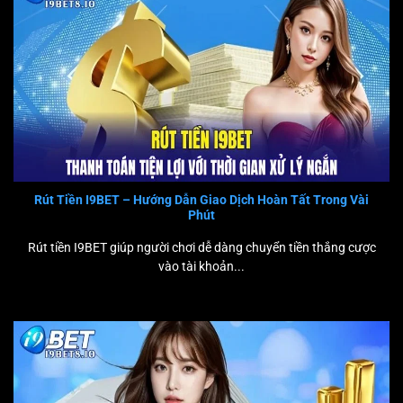
Rút Tiền I9BET – Hướng Dẫn Giao Dịch Hoàn Tất Trong Vài
Phút
Rút tiền I9BET giúp người chơi dễ dàng chuyển tiền thắng cược
vào tài khoản...