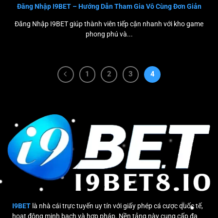
Đăng Nhập I9BET – Hướng Dẫn Tham Gia Vô Cùng Đơn Giản
Đăng Nhập I9BET giúp thành viên tiếp cận nhanh với kho game
phong phú và...
1
2
3
4
I9BET
là nhà cái trực tuyến uy tín với giấy phép cá cược quốc tế,
hoạt động minh bạch và hợp pháp. Nền tảng này cung cấp đa