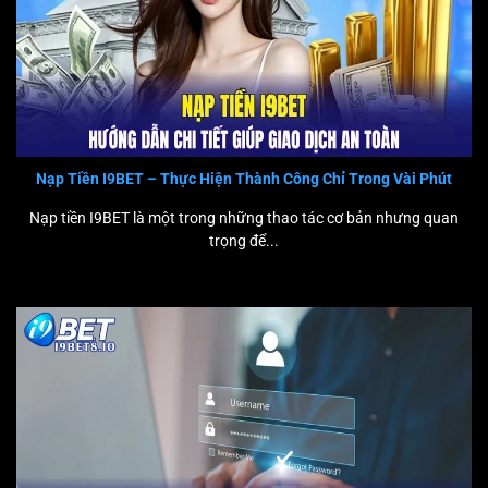
Nạp Tiền I9BET – Thực Hiện Thành Công Chỉ Trong Vài Phút
Nạp tiền I9BET là một trong những thao tác cơ bản nhưng quan
trọng để...