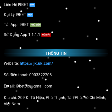
Liên Hệ I9BET
Đại Lý I9BET
Tải App I9BET
Sử Dụng App 1.1.1.1
THÔNG TIN
Website:
https://ljk.uk.com/
Số điện thoại: 0903322208
Email:
i9bet8io@gmail.com
Địa chỉ: 209 Đ. Tô Hiệu, Phú Thạnh, Tân Phú, Hồ Chí Minh,
Việt Nam