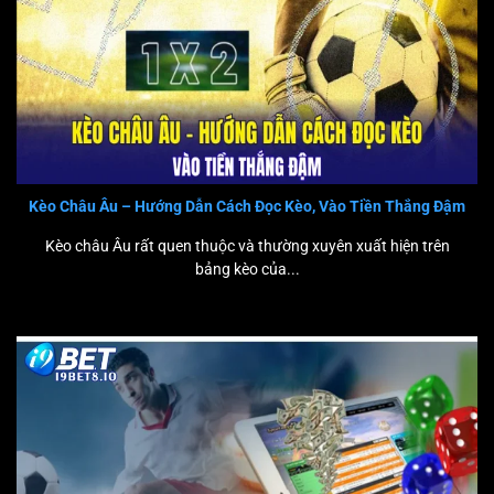
Kèo Châu Âu – Hướng Dẫn Cách Đọc Kèo, Vào Tiền Thắng Đậm
Kèo châu Âu rất quen thuộc và thường xuyên xuất hiện trên
bảng kèo của...