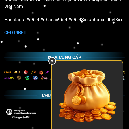
Việt Nam
Hashtags: #i9bet #nhacaii9bet #i9bet8io #nhacaii9bet8io
CEO I9BET
NHÀ CUNG CẤP
×
CHỨNG CHỈ BẢO MẬT