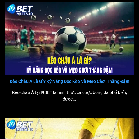
Kèo Châu Á Là Gì? Kỹ Năng Đọc Kèo Và Mẹo Chơi Thắng Đậm
Kèo châu Á tại I9BET là hình thức cá cược bóng đá phổ biến,
được...