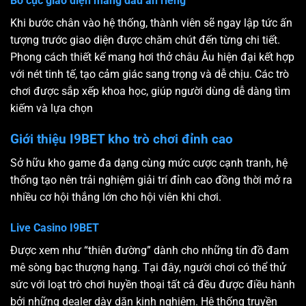
Bố cục giao diện mang dấu ấn riêng
Khi bước chân vào hệ thống, thành viên sẽ ngay lập tức ấn
tượng trước giao diện được chăm chút đến từng chi tiết.
Phong cách thiết kế mang hơi thở châu Âu hiện đại kết hợp
với nét tinh tế, tạo cảm giác sang trọng và dễ chịu. Các trò
chơi được sắp xếp khoa học, giúp người dùng dễ dàng tìm
kiếm và lựa chọn
Giới thiệu I9BET kho trò chơi đỉnh cao
Sở hữu kho game đa dạng cùng mức cược cạnh tranh, hệ
thống tạo nên trải nghiệm giải trí đỉnh cao đồng thời mở ra
nhiều cơ hội thắng lớn cho hội viên khi chơi.
Live Casino I9BET
Được xem như “thiên đường” dành cho những tín đồ đam
mê sòng bạc thượng hạng. Tại đây, người chơi có thể thử
sức với loạt trò chơi huyền thoại tất cả đều được điều hành
bởi những dealer dày dặn kinh nghiệm. Hệ thống truyền