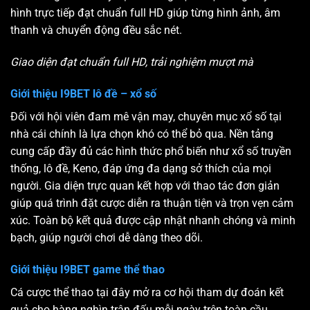
hình trực tiếp đạt chuẩn full HD giúp từng hình ảnh, âm
thanh và chuyển động đều sắc nét.
Giao diện đạt chuẩn full HD, trải nghiệm mượt mà
Giới thiệu I9BET lô đề – xổ số
Đối với hội viên đam mê vận may, chuyên mục xổ số tại
nhà cái chính là lựa chọn khó có thể bỏ qua. Nền tảng
cung cấp đầy đủ các hình thức phổ biến như xổ số truyền
thống, lô đề, Keno, đáp ứng đa dạng sở thích của mọi
người. Gia diện trực quan kết hợp với thao tác đơn giản
giúp quá trình đặt cược diễn ra thuận tiện và trọn vẹn cảm
xúc. Toàn bộ kết quả được cập nhật nhanh chóng và minh
bạch, giúp người chơi dễ dàng theo dõi.
Giới thiệu I9BET game thể thao
Cá cược thể thao tại đây mở ra cơ hội tham dự đoán kết
quả cho hàng nghìn trận đấu mỗi ngày trên toàn cầu.