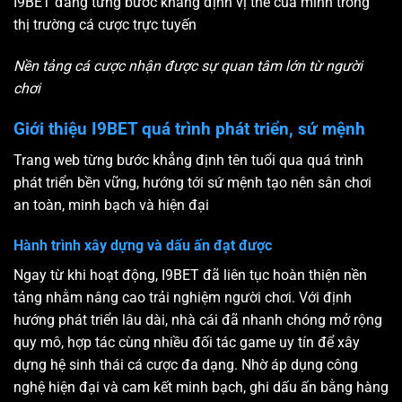
I9BET đang từng bước khẳng định vị thế của mình trong
thị trường cá cược trực tuyến
Nền tảng cá cược nhận được sự quan tâm lớn từ người
chơi
Giới thiệu I9BET quá trình phát triển, sứ mệnh
Trang web từng bước khẳng định tên tuổi qua quá trình
phát triển bền vững, hướng tới sứ mệnh tạo nên sân chơi
an toàn, minh bạch và hiện đại
Hành trình xây dựng và dấu ấn đạt được
Ngay từ khi hoạt động,
I9BET
đã liên tục hoàn thiện nền
tảng nhằm nâng cao trải nghiệm người chơi. Với định
hướng phát triển lâu dài, nhà cái đã nhanh chóng mở rộng
quy mô, hợp tác cùng nhiều đối tác game uy tín để xây
dựng hệ sinh thái cá cược đa dạng. Nhờ áp dụng công
nghệ hiện đại và cam kết minh bạch, ghi dấu ấn bằng hàng