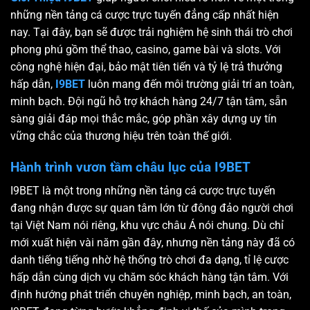
những nền tảng cá cược trực tuyến đẳng cấp nhất hiện
nay. Tại đây, bạn sẽ được trải nghiệm hệ sinh thái trò chơi
phong phú gồm thể thao, casino, game bài và slots. Với
công nghệ hiện đại, bảo mật tiên tiến và tỷ lệ trả thưởng
hấp dẫn,
I9BET
luôn mang đến môi trường giải trí an toàn,
minh bạch. Đội ngũ hỗ trợ khách hàng 24/7 tận tâm, sẵn
sàng giải đáp mọi thắc mắc, góp phần xây dựng uy tín
vững chắc của thương hiệu trên toàn thế giới.
Hành trình vươn tầm châu lục của I9BET
I9BET
là một trong những nền tảng cá cược trực tuyến
đang nhận được sự quan tâm lớn từ đông đảo người chơi
tại Việt Nam nói riêng, khu vực châu Á nói chung. Dù chỉ
mới xuất hiện vài năm gần đây, nhưng nền tảng này đã có
danh tiếng tiếng nhờ hệ thống trò chơi đa dạng, tỉ lệ cược
hấp dẫn cùng dịch vụ chăm sóc khách hàng tận tâm. Với
định hướng phát triển chuyên nghiệp, minh bạch, an toàn,