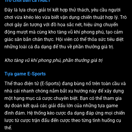
Trò chơi bắn cá I9BET
Đây là lựa chọn giải trí kết hợp thử thách, yêu cầu người
chơi vừa khéo léo vừa biết vận dụng chiến thuật hợp lý. Trò
chơi gây ấn tượng với đồ họa sắc nét, hiệu ứng chuyển
động mượt mà cùng kho tàng vũ khí phong phú, tạo cảm
giác săn bắn chân thực. Hội viên có thể thỏa sức tiêu diệt
những loài cá đa dạng để thu về phần thưởng giá trị.
Kho tàng vũ khí phong phú, phần thưởng giá trị
Tựa game E-Sports
Thể thao điện tử (E-Sports) đang bùng nổ trên toàn cầu và
nhà cái nhanh chóng nắm bắt xu hướng này để xây dựng
một hạng mục cá cược chuyên biệt. Bạn có thể tham gia
dự đoán kết quả các giải đấu lớn của những tựa game
đình đám. Hệ thống kèo cược đa dạng đáp ứng mọi chiến
lược từ cược trận đấu đến cược theo từng tình huống cụ
thể.