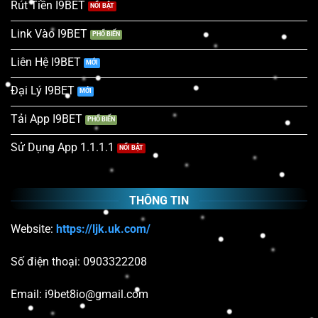
Rút Tiền I9BET
Link Vào I9BET
Liên Hệ I9BET
Đại Lý I9BET
Tải App I9BET
Sử Dụng App 1.1.1.1
THÔNG TIN
Website:
https://ljk.uk.com/
Số điện thoại: 0903322208
Email:
i9bet8io@gmail.com