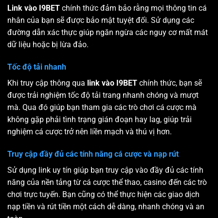
Link vào I9BET
chính thức đảm bảo rằng mọi thông tin cá
nhân của bạn sẽ được bảo mật tuyệt đối. Sử dụng các
đường dẫn xác thực giúp ngăn ngừa các nguy cơ mất mát
dữ liệu hoặc bị lừa đảo.
Tốc độ tải nhanh
Khi truy cập thông qua
link vào I9BET
chính thức, bạn sẽ
được trải nghiệm tốc độ tải trang nhanh chóng và mượt
mà. Qua đó giúp bạn tham gia các trò chơi cá cược mà
không gặp phải tình trạng gián đoạn hay lag, giúp trải
nghiệm cá cược trở nên liền mạch và thú vị hơn.
Truy cập đầy đủ các tính năng cá cược và nạp rút
Sử dụng link uy tín giúp bạn truy cập vào đầy đủ các tính
năng của nền tảng từ cá cược thể thao, casino đến các trò
chơi trực tuyến. Bạn cũng có thể thực hiện các giao dịch
nạp tiền và rút tiền một cách dễ dàng, nhanh chóng và an