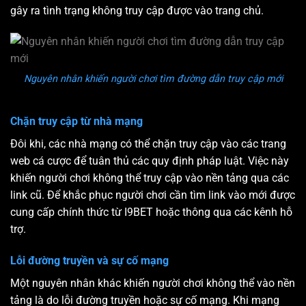
gây ra tình trạng không truy cập được vào trang chủ.
Nguyên nhân khiến người chơi tìm đường dẫn truy cập mới
Chặn truy cập từ nhà mạng
Đôi khi, các nhà mạng có thể chặn truy cập vào các trang
web cá cược để tuân thủ các quy định pháp luật. Việc này
khiến người chơi không thể truy cập vào nền tảng qua các
link cũ. Để khắc phục người chơi cần tìm link vào mới được
cung cấp chính thức từ I9BET hoặc thông qua các kênh hỗ
trợ.
Lỗi đường truyền và sự cố mạng
Một nguyên nhân khác khiến người chơi không thể vào nền
tảng là do lỗi đường truyền hoặc sự cố mạng. Khi mạng