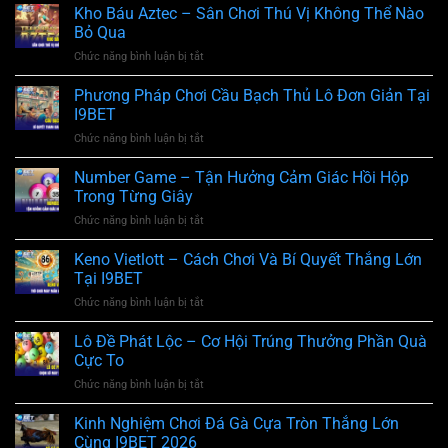
Tài
Kho Báu Aztec – Sân Chơi Thú Vị Không Thể Nào
Á
Tại
Lộc
Đông
Bỏ Qua
I9BET
–
Mang
Chức năng bình luận bị tắt
ở
Trò
May
Kho
Chơi
Mắn
Báu
Phương Pháp Chơi Cầu Bạch Thủ Lô Đơn Giản Tại
Slot
Và
Aztec
May
I9BET
Kho
–
Mắn
Báu
Chức năng bình luận bị tắt
ở
Sân
Cuốn
Phương
Chơi
Hút
Pháp
Number Game – Tận Hưởng Cảm Giác Hồi Hộp
Thú
Tại
Chơi
Vị
Trong Từng Giây
I9BET
Cầu
Không
Chức năng bình luận bị tắt
ở
Bạch
Thể
Number
Thủ
Nào
Game
Keno Vietlott – Cách Chơi Và Bí Quyết Thắng Lớn
Lô
Bỏ
–
Đơn
Tại I9BET
Qua
Tận
Giản
Chức năng bình luận bị tắt
ở
Hưởng
Tại
Keno
Cảm
I9BET
Vietlott
Lô Đề Phát Lộc – Cơ Hội Trúng Thưởng Phần Quà
Giác
–
Hồi
Cực To
Cách
Hộp
Chức năng bình luận bị tắt
ở
Chơi
Trong
Lô
Và
Từng
Đề
Kinh Nghiệm Chơi Đá Gà Cựa Tròn Thắng Lớn
Bí
Giây
Phát
Quyết
Cùng I9BET 2026