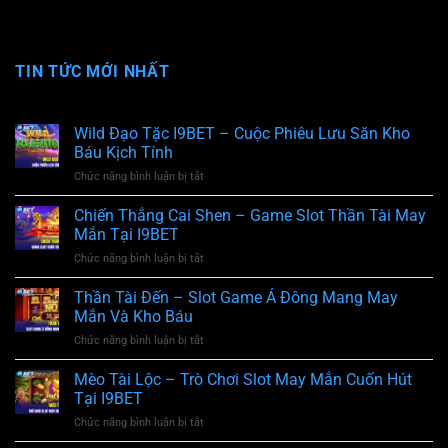
TIN TỨC MỚI NHẤT
Wild Đạo Tặc I9BET – Cuộc Phiêu Lưu Săn Kho
Báu Kịch Tính
Chức năng bình luận bị tắt
ở
Wild
Đạo
Chiến Thắng Cai Shen – Game Slot Thần Tài May
Tặc
Mắn Tại I9BET
I9BET
Chức năng bình luận bị tắt
ở
–
Chiến
Cuộc
Thắng
Thần Tài Đến – Slot Game Á Đông Mang May
Phiêu
Cai
Lưu
Mắn Và Kho Báu
Shen
Săn
Chức năng bình luận bị tắt
ở
–
Kho
Thần
Game
Báu
Tài
Mèo Tài Lộc – Trò Chơi Slot May Mắn Cuốn Hút
Slot
Kịch
Đến
Thần
Tại I9BET
Tính
–
Tài
Chức năng bình luận bị tắt
ở
Slot
May
Mèo
Game
Mắn