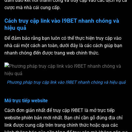
đảm bảo kết nối thành công và truy cập vào các dịch vụ cá
cược mà nhà cái cung cấp.
Cách truy cập link vào I9BET nhanh chóng và
hiệu quả
Để đảm bảo rằng bạn luôn có thể thực hiện truy cập vào
nhà cái một cách an toàn, dưới đây là các cách giúp bạn
nhanh chóng đến được trang web chính thức.
Phương pháp truy cập link vào I9BET nhanh chóng và hiệu quả
Mở trực tiếp website
Cách đơn giản nhất để truy cập I9BET là mở trực tiếp
website phiên bản mới nhất. Bạn chỉ cần gõ đúng địa chỉ
link được cung cấp trên trang chính thức hoặc qua các