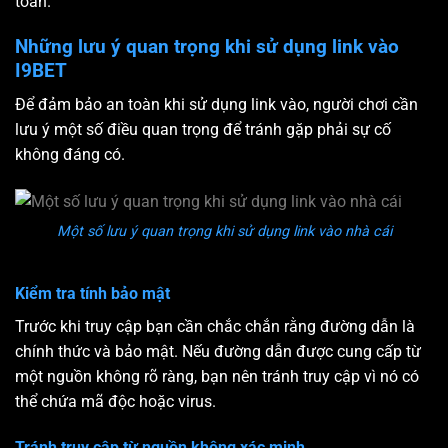
toàn.
Những lưu ý quan trọng khi sử dụng link vào
I9BET
Để đảm bảo an toàn khi sử dụng link vào, người chơi cần
lưu ý một số điều quan trọng để tránh gặp phải sự cố
không đáng có.
Một số lưu ý quan trọng khi sử dụng link vào nhà cái
Kiểm tra tính bảo mật
Trước khi truy cập bạn cần chắc chắn rằng đường dẫn là
chính thức và bảo mật. Nếu đường dẫn được cung cấp từ
một nguồn không rõ ràng, bạn nên tránh truy cập vì nó có
thể chứa mã độc hoặc virus.
Tránh truy cập từ nguồn không xác minh