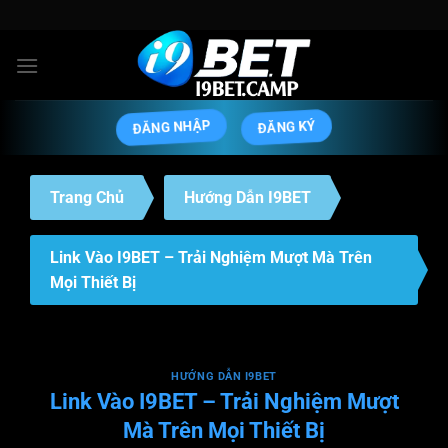
Bỏ
qua
nội
dung
ĐĂNG NHẬP
ĐĂNG KÝ
Trang Chủ
Hướng Dẫn I9BET
Link Vào I9BET – Trải Nghiệm Mượt Mà Trên
Mọi Thiết Bị
HƯỚNG DẪN I9BET
Link Vào I9BET – Trải Nghiệm Mượt
Mà Trên Mọi Thiết Bị