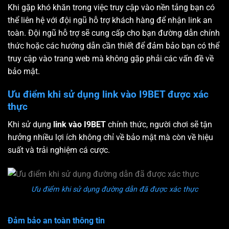
Khi gặp khó khăn trong việc truy cập vào nền tảng bạn có
thể liên hệ với đội ngũ hỗ trợ khách hàng để nhận link an
toàn. Đội ngũ hỗ trợ sẽ cung cấp cho bạn đường dẫn chính
thức hoặc các hướng dẫn cần thiết để đảm bảo bạn có thể
truy cập vào trang web mà không gặp phải các vấn đề về
bảo mật.
Ưu điểm khi sử dụng link vào I9BET được xác
thực
Khi sử dụng
link vào I9BET
chính thức, người chơi sẽ tận
hưởng nhiều lợi ích không chỉ về bảo mật mà còn về hiệu
suất và trải nghiệm cá cược.
Ưu điểm khi sử dụng đường dẫn đã được xác thực
Đảm bảo an toàn thông tin