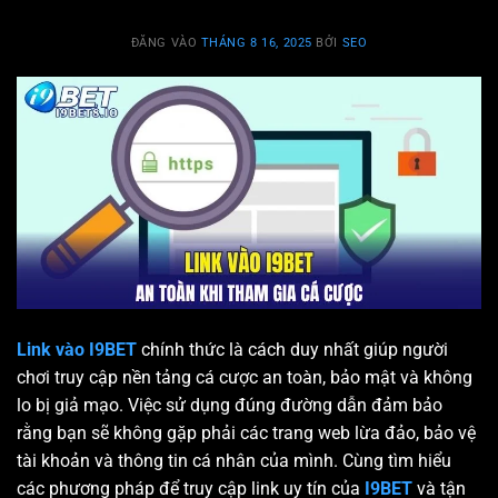
ĐĂNG VÀO
THÁNG 8 16, 2025
BỞI
SEO
Link vào I9BET
chính thức là cách duy nhất giúp người
chơi truy cập nền tảng cá cược an toàn, bảo mật và không
lo bị giả mạo. Việc sử dụng đúng đường dẫn đảm bảo
rằng bạn sẽ không gặp phải các trang web lừa đảo, bảo vệ
tài khoản và thông tin cá nhân của mình. Cùng tìm hiểu
các phương pháp để truy cập link uy tín của
I9BET
và tận