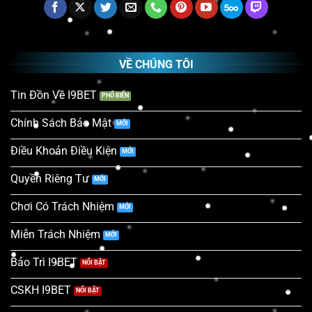
VỀ CHÚNG TÔI
Tin Đồn Về I9BET
Chính Sách Bảo Mật
Điều Khoản Điều Kiện
Quyền Riêng Tư
Chơi Có Trách Nhiệm
Miễn Trách Nhiệm
Bảo Trì I9BET
CSKH I9BET