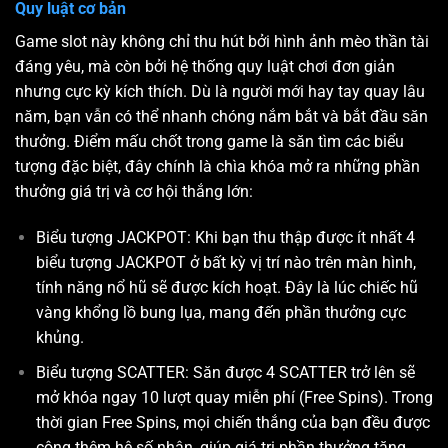
Quy luật cơ bản
Game slot này không chỉ thu hút bởi hình ảnh mèo thần tài
đáng yêu, mà còn bởi hệ thống quy luật chơi đơn giản
nhưng cực kỳ kích thích. Dù là người mới hay tay quay lâu
năm, bạn vẫn có thể nhanh chóng nắm bắt và bắt đầu săn
thưởng. Điểm mấu chốt trong game là săn tìm các biểu
tượng đặc biệt, đây chính là chìa khóa mở ra những phần
thưởng giá trị và cơ hội thắng lớn:
Biểu tượng JACKPOT: Khi bạn thu thập được ít nhất 4
biểu tượng JACKPOT ở bất kỳ vị trí nào trên màn hình,
tính năng nổ hũ sẽ được kích hoạt. Đây là lúc chiếc hũ
vàng khổng lồ bung lụa, mang đến phần thưởng cực
khủng.
Biểu tượng SCATTER: Săn được 4 SCATTER trở lên sẽ
mở khóa ngay 10 lượt quay miễn phí (Free Spins). Trong
thời gian Free Spins, mọi chiến thắng của bạn đều được
cộng thêm hệ số nhân, giúp giá trị phần thưởng tăng