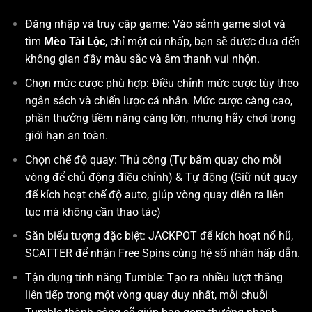
Đăng nhập và truy cập game: Vào sảnh game slot và
tìm
Mèo Tài Lộc
, chỉ một cú nhấp, bạn sẽ được đưa đến
không gian đầy màu sắc và âm thanh vui nhộn.
Chọn mức cược phù hợp: Điều chỉnh mức cược tùy theo
ngân sách và chiến lược cá nhân. Mức cược càng cao,
phần thưởng tiềm năng càng lớn, nhưng hãy chơi trong
giới hạn an toàn.
Chọn chế độ quay: Thủ công (Tự bấm quay cho mỗi
vòng để chủ động điều chỉnh) & Tự động (Giữ nút quay
để kích hoạt chế độ auto, giúp vòng quay diễn ra liên
tục mà không cần thao tác)
Săn biểu tượng đặc biệt: JACKPOT để kích hoạt nổ hũ,
SCATTER để nhận Free Spins cùng hệ số nhân hấp dẫn.
Tận dụng tính năng Tumble: Tạo ra nhiều lượt thắng
liên tiếp trong một vòng quay duy nhất, mỗi chuỗi