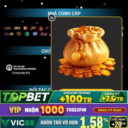
NHÀ CUNG CẤP
×
CHỨNG CHỈ BẢO MẬT
ĐỐI TÁC CHÍNH THỨC CỦA I9BET
NHẬN 🎁 CODE 99K