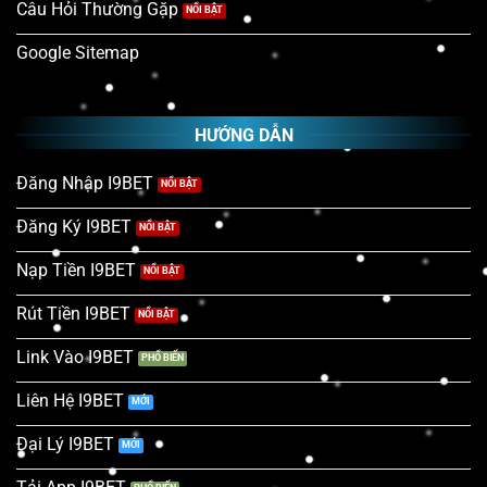
Câu Hỏi Thường Gặp
Google Sitemap
HƯỚNG DẪN
Đăng Nhập I9BET
Đăng Ký I9BET
Nạp Tiền I9BET
Rút Tiền I9BET
Link Vào I9BET
Liên Hệ I9BET
Đại Lý I9BET