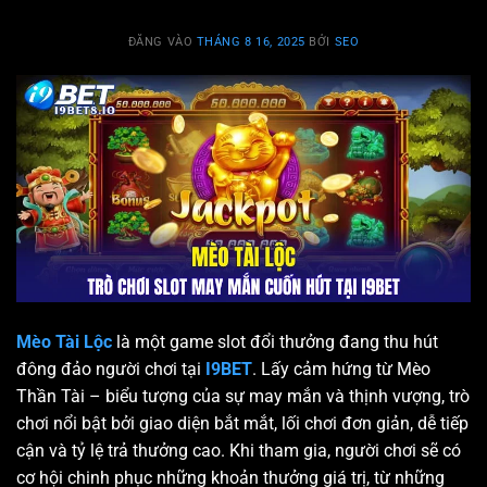
ĐĂNG VÀO
THÁNG 8 16, 2025
BỞI
SEO
Mèo Tài Lộc
là một game slot đổi thưởng đang thu hút
đông đảo người chơi tại
I9BET
. Lấy cảm hứng từ Mèo
Thần Tài – biểu tượng của sự may mắn và thịnh vượng, trò
chơi nổi bật bởi giao diện bắt mắt, lối chơi đơn giản, dễ tiếp
cận và tỷ lệ trả thưởng cao. Khi tham gia, người chơi sẽ có
cơ hội chinh phục những khoản thưởng giá trị, từ những