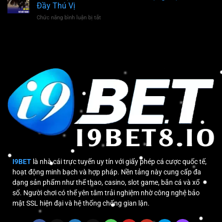
Cựa
Thắng
Đầy Thú Vị
To
Dao
Lớn
Chức năng bình luận bị tắt
ở
–
Cùng
Đá
Nơi
I9BET
Gà
Bùng
2026
Cựa
Nổ
Sắt
Trận
–
Tranh
Tham
Tài
Gia
Mãn
Đa
Nhãn
Dạng
Trận
Đấu
Đầy
Thú
Vị
I9BET
là nhà cái trực tuyến uy tín với giấy phép cá cược quốc tế,
hoạt động minh bạch và hợp pháp. Nền tảng này cung cấp đa
dạng sản phẩm như thể thao, casino, slot game, bắn cá và xổ
số. Người chơi có thể yên tâm trải nghiệm nhờ công nghệ bảo
mật SSL hiện đại và hệ thống chống gian lận.