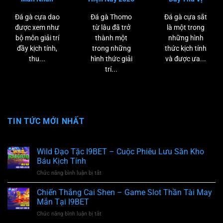
Đá gà cựa dao
Đá gà Thomo
Đá gà cựa sắt
được xem như
từ lâu đã trở
là một trong
bộ môn giải trí
thành một
những hình
đầy kịch tính,
trong những
thức kịch tính
thu...
hình thức giải
và được ưa...
trí...
TIN TỨC MỚI NHẤT
Wild Đạo Tặc I9BET – Cuộc Phiêu Lưu Săn Kho
Báu Kịch Tính
Chức năng bình luận bị tắt
ở
Wild
Đạo
Chiến Thắng Cai Shen – Game Slot Thần Tài May
Tặc
Mắn Tại I9BET
I9BET
Chức năng bình luận bị tắt
ở
–
Chiến