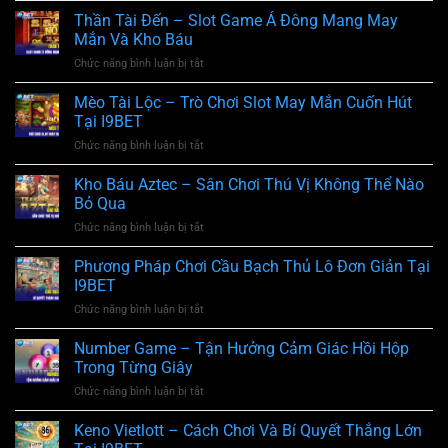
Cuộc
Thắng
Thần Tài Đến – Slot Game Á Đông Mang May
Phiêu
Cai
Lưu
Mắn Và Kho Báu
Shen
Săn
Chức năng bình luận bị tắt
ở
–
Kho
Thần
Game
Báu
Tài
Mèo Tài Lộc – Trò Chơi Slot May Mắn Cuốn Hút
Slot
Kịch
Đến
Thần
Tại I9BET
Tính
–
Tài
Chức năng bình luận bị tắt
ở
Slot
May
Mèo
Game
Mắn
Tài
Kho Báu Aztec – Sân Chơi Thú Vị Không Thể Nào
Á
Tại
Lộc
Đông
Bỏ Qua
I9BET
–
Mang
Chức năng bình luận bị tắt
ở
Trò
May
Kho
Chơi
Mắn
Báu
Phương Pháp Chơi Cầu Bạch Thủ Lô Đơn Giản Tại
Slot
Và
Aztec
May
I9BET
Kho
–
Mắn
Báu
Chức năng bình luận bị tắt
ở
Sân
Cuốn
Phương
Chơi
Hút
Pháp
Number Game – Tận Hưởng Cảm Giác Hồi Hộp
Thú
Tại
Chơi
Vị
Trong Từng Giây
I9BET
Cầu
Không
Chức năng bình luận bị tắt
ở
Bạch
Thể
Number
Thủ
Nào
Game
Keno Vietlott – Cách Chơi Và Bí Quyết Thắng Lớn
Lô
Bỏ
–
Đơn