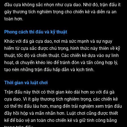
đầu cựa không sắc nhọn như cựa dao. Nhờ đó, trận đấu ít
gây thương tích nghiêm trọng cho chiến kê và diễn ra an
toàn hơn.
Phong cách thi đấu và kỹ thuật
Khác với đá gà cựa dao, nơi mà sức mạnh và sự nguy
hiểm từ cựa sắc được chú trọng, hình thức này thiên về kỹ
thuật, tốc độ và chiến thuật. Các chiến kê dựa vào sự linh
hoạt, di chuyển khéo léo để tránh đòn và tấn công hợp lý,
tạo nên những trận đấu hấp dẫn và kịch tính.
Thời gian và luật chơi
Trận đấu này thời có thời gian kéo dài hơn so với đá gà
cựa dao. Vì ít gây thương tích nghiêm trọng, các chiến kê
có thể thi đấu lâu hơn, mang đến trải nghiệm xem trận đấu
đầy hồi hộp và mãn nhãn hơn. Luật chơi cũng được thiết
kế để bảo vệ an toàn cho chiến kê và giữ tính công bằng