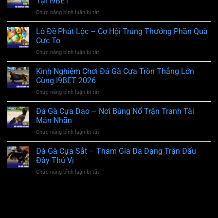
Tại I9BET
Qua
Tận
Giản
Chức năng bình luận bị tắt
ở
Hưởng
Tại
Keno
Cảm
I9BET
Vietlott
Lô Đề Phát Lộc – Cơ Hội Trúng Thưởng Phần Quà
Giác
–
Hồi
Cực To
Cách
Hộp
Chức năng bình luận bị tắt
ở
Chơi
Trong
Lô
Và
Từng
Đề
Kinh Nghiệm Chơi Đá Gà Cựa Tròn Thắng Lớn
Bí
Giây
Phát
Quyết
Cùng I9BET 2026
Lộc
Thắng
Chức năng bình luận bị tắt
ở
–
Lớn
Kinh
Cơ
Tại
Nghiệm
Đá Gà Cựa Dao – Nơi Bùng Nổ Trận Tranh Tài
Hội
I9BET
Chơi
Trúng
Mãn Nhãn
Đá
Thưởng
Chức năng bình luận bị tắt
ở
Gà
Phần
Đá
Cựa
Quà
Gà
Đá Gà Cựa Sắt – Tham Gia Đa Dạng Trận Đấu
Tròn
Cực
Cựa
Thắng
Đầy Thú Vị
To
Dao
Lớn
Chức năng bình luận bị tắt
ở
–
Cùng
Đá
Nơi
I9BET
Gà
Bùng
2026
Cựa
Nổ
Sắt
Trận
–
Tranh