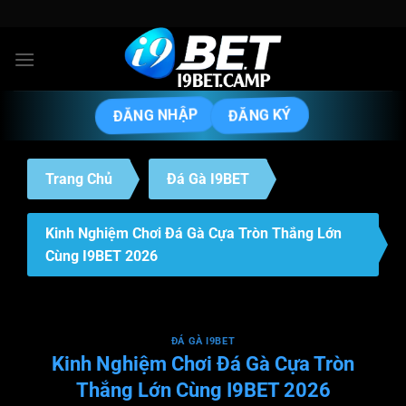
Bỏ
qua
nội
dung
ĐĂNG NHẬP
ĐĂNG KÝ
Trang Chủ
Đá Gà I9BET
Kinh Nghiệm Chơi Đá Gà Cựa Tròn Thắng Lớn
Cùng I9BET 2026
ĐÁ GÀ I9BET
Kinh Nghiệm Chơi Đá Gà Cựa Tròn
Thắng Lớn Cùng I9BET 2026