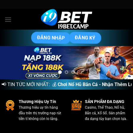
Bỏ
qua
nội
dung
ĐĂNG NHẬP
ĐĂNG KÝ
29.999.000 VND!
📢 TIN TỨC MỚI NHẤT:
⚡ | 💰
Chơi Nổ Hũ Bắn Cá - Nhận Thêm Lượt Q
Thương Hiệu Uy Tín
SẢN PHẨM ĐA DẠNG
Thương hiệu uy tín hàng
Casino, Thể Thao, Nổ hũ,
đầu trên thị trường nạp rút
Bắn cá, Xổ Số. Sản phẩm
tiền tỉ không còn lo lắng.
đa dạng tùy bạn chọn lựa.