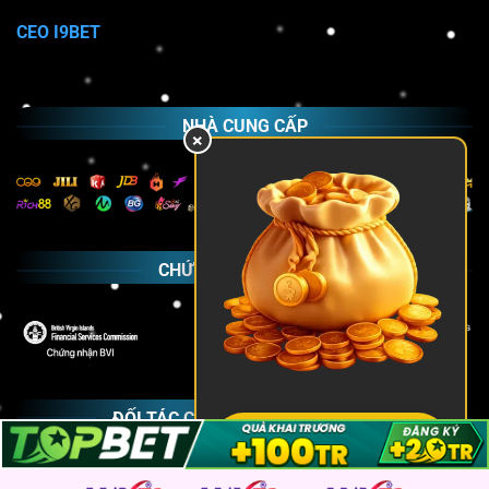
nghiêm khắc theo quy định, với cam kết công bằng và
CEO I9BET
không phân biệt đối xử. Sự hợp tác giữa
I9BET
cùng
First Cagayan đã giúp nâng tầm thương hiệu lên một
bước mới. Mang đến cho người dùng môi trường giải trí
tin cậy, minh bạch và được bảo vệ an toàn.
NHÀ CUNG CẤP
×
CHỨNG CHỈ BẢO MẬT
First Cagayan nổi tiếng về độ uy tín
ĐỐI TÁC CHÍNH THỨC CỦA I9BET
NHẬN 🎁 CODE 99K
Đánh giá về độ uy tín của nhà cái I9BET