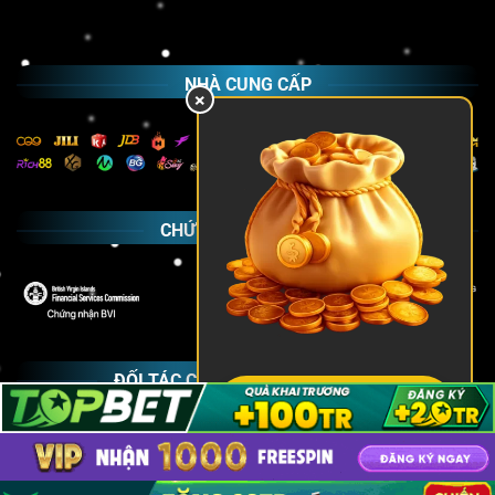
NHÀ CUNG CẤP
×
CHỨNG CHỈ BẢO MẬT
ĐỐI TÁC CHÍNH THỨC CỦA I9BET
NHẬN 🎁 CODE 99K