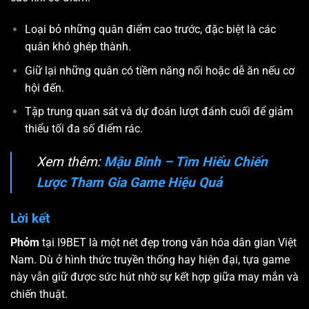
Loại bỏ những quân điểm cao trước, đặc biệt là các
quân khó ghép thành.
Giữ lại những quân có tiềm năng nối hoặc dễ ăn nếu cơ
hội đến.
Tập trung quan sát và dự đoán lượt đánh cuối để giảm
thiểu tối đa số điểm rác.
Xem thêm:
Mậu Binh – Tìm Hiểu Chiến
Lược Tham Gia Game Hiệu Quả
Lời kết
Phỏm
tại I9BET
là một nét đẹp trong văn hóa dân gian Việt
Nam. Dù ở hình thức truyền thống hay hiện đại, tựa game
này vẫn giữ được sức hút nhờ sự kết hợp giữa may mắn và
chiến thuật.