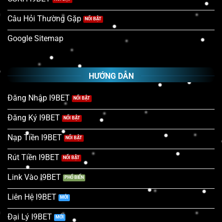
Câu Hỏi Thường Gặp
Google Sitemap
HƯỚNG DẪN
Đăng Nhập I9BET
Đăng Ký I9BET
Nạp Tiền I9BET
Rút Tiền I9BET
Link Vào I9BET
Liên Hệ I9BET
Đại Lý I9BET