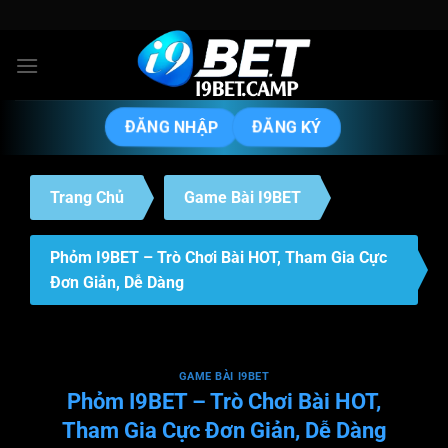
Bỏ
qua
nội
dung
ĐĂNG NHẬP
ĐĂNG KÝ
Trang Chủ
Game Bài I9BET
Phỏm I9BET – Trò Chơi Bài HOT, Tham Gia Cực
Đơn Giản, Dễ Dàng
GAME BÀI I9BET
Phỏm I9BET – Trò Chơi Bài HOT,
Tham Gia Cực Đơn Giản, Dễ Dàng