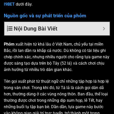
I9BET
dưới đây.
Nguồn gốc và sự phát triển của phỏm
Nội Dung Bài Viết
Phỏm
xuất hiện từ khá lâu ở Việt Nam, chủ yếu tại miền
Bắc, rồi lan dần ra khắp cả nước. Dù không có tài liệu ghi
chép chính xác, nhưng nhiều người cho rằng tựa game này
được sáng tạo dựa trên bộ Tây (52 lá) và cách chơi chịu
ảnh hưởng từ nhiều trò dân gian khác.
Tên gọi xuất phát từ thuật ngữ chỉ những tập hợp lá hợp lệ
trong ván chơi. Trong khi đó, từ Tá lả là cách gọi dân dã
hơn, thường dùng ở các vùng nông thôn. Ban đầu, thể loại
thường được chơi trong những dịp sum họp, lễ Tết, hay
những buổi tụ tập bạn bè. Dần dần, tựa game này bước
vào không gian giải trí trực tuyến, trở thành một trong