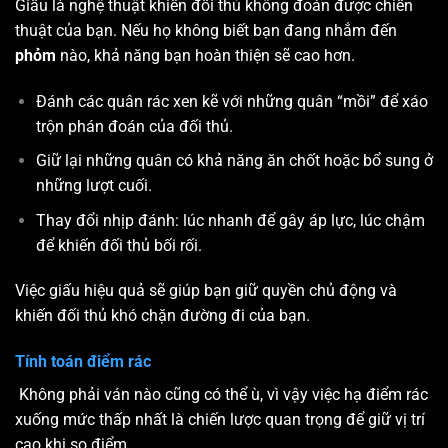
Giấu là nghệ thuật khiến đối thủ không đoán được chiến
thuật của bạn. Nếu họ không biết bạn đang nhắm đến
phỏm
nào, khả năng bạn hoàn thiện sẽ cao hơn.
Đánh các quân rác xen kẽ với những quân “mồi” để xáo
trộn phán đoán của đối thủ.
Giữ lại những quân có khả năng ăn chốt hoặc bổ sung ở
những lượt cuối.
Thay đổi nhịp đánh: lúc nhanh để gây áp lực, lúc chậm
để khiến đối thủ bối rối.
Việc giấu hiệu quả sẽ giúp bạn giữ quyền chủ động và
khiến đối thủ khó chặn đường đi của bạn.
Tính toán điểm rác
Không phải ván nào cũng có thể ù, vì vậy việc hạ điểm rác
xuống mức thấp nhất là chiến lược quan trọng để giữ vị trí
cao khi so điểm.