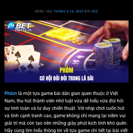
ĐĂNG VÀO
THÁNG 8 16, 2025
BỞI
SEO
Phỏm
là một tựa game bài dân gian quen thuộc ở Việt
Nam, thu hút thành viên nhờ luật vừa dễ hiểu vừa đòi hỏi
sự tính toán và tư duy chiến thuật. Với nhịp chơi cuốn hút
và tính cạnh tranh cao, game không chỉ mang lại niềm vui
giải trí mà còn tạo nên những giây phút kịch tính khó quên.
Hãy cùng tìm hiểu thông tin về tựa game chi tiết tại bài viết