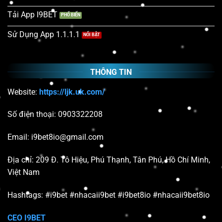
Tải App I9BET
Sử Dụng App 1.1.1.1
THÔNG TIN
Website:
https://ljk.uk.com/
Số điện thoại: 0903322208
Email:
i9bet8io@gmail.com
Địa chỉ: 209 Đ. Tô Hiệu, Phú Thạnh, Tân Phú, Hồ Chí Minh,
Việt Nam
Hashtags: #i9bet #nhacaii9bet #i9bet8io #nhacaii9bet8io
CEO I9BET