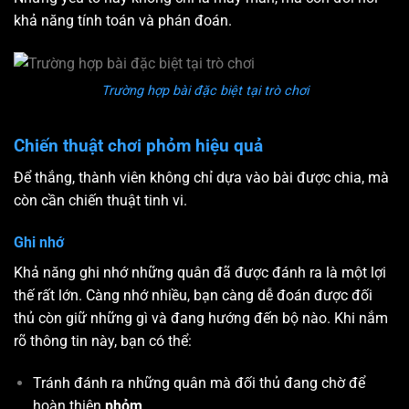
khả năng tính toán và phán đoán.
Trường hợp bài đặc biệt tại trò chơi
Chiến thuật chơi phỏm hiệu quả
Để thắng, thành viên không chỉ dựa vào bài được chia, mà
còn cần chiến thuật tinh vi.
Ghi nhớ
Khả năng ghi nhớ những quân đã được đánh ra là một lợi
thế rất lớn. Càng nhớ nhiều, bạn càng dễ đoán được đối
thủ còn giữ những gì và đang hướng đến bộ nào. Khi nắm
rõ thông tin này, bạn có thể:
Tránh đánh ra những quân mà đối thủ đang chờ để
hoàn thiện
phỏm
.