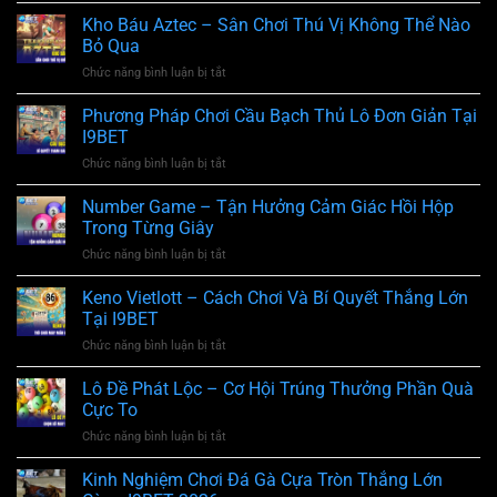
Mèo
Game
Mắn
Tài
Kho Báu Aztec – Sân Chơi Thú Vị Không Thể Nào
Á
Tại
Lộc
Đông
Bỏ Qua
I9BET
–
Mang
Chức năng bình luận bị tắt
ở
Trò
May
Kho
Chơi
Mắn
Báu
Phương Pháp Chơi Cầu Bạch Thủ Lô Đơn Giản Tại
Slot
Và
Aztec
May
I9BET
Kho
–
Mắn
Báu
Chức năng bình luận bị tắt
ở
Sân
Cuốn
Phương
Chơi
Hút
Pháp
Number Game – Tận Hưởng Cảm Giác Hồi Hộp
Thú
Tại
Chơi
Vị
Trong Từng Giây
I9BET
Cầu
Không
Chức năng bình luận bị tắt
ở
Bạch
Thể
Number
Thủ
Nào
Game
Keno Vietlott – Cách Chơi Và Bí Quyết Thắng Lớn
Lô
Bỏ
–
Đơn
Tại I9BET
Qua
Tận
Giản
Chức năng bình luận bị tắt
ở
Hưởng
Tại
Keno
Cảm
I9BET
Vietlott
Lô Đề Phát Lộc – Cơ Hội Trúng Thưởng Phần Quà
Giác
–
Hồi
Cực To
Cách
Hộp
Chức năng bình luận bị tắt
ở
Chơi
Trong
Lô
Và
Từng
Đề
Kinh Nghiệm Chơi Đá Gà Cựa Tròn Thắng Lớn
Bí
Giây
Phát
Quyết