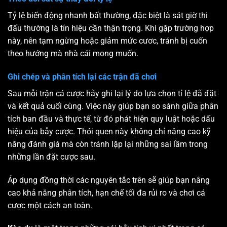
Tỷ lệ biến động nhanh bất thường, đặc biệt là sát giờ thi
đấu thường là tín hiệu cần thận trọng. Khi gặp trường hợp
này, nên tạm ngừng hoặc giảm mức cươc, tránh bị cuốn
theo hướng mà nhà cái mong muốn.
Ghi chép và phân tích lại các trận đã chơi
Sau mỗi trận cá cược hãy ghi lại lý do lựa chọn tỉ lệ đã đặt
và kết quả cuối cùng. Việc này giúp bạn so sánh giữa phân
tích ban đầu và thực tế, từ đó phát hiện quy luật hoặc dấu
hiệu của bẫy cược. Thói quen này không chỉ nâng cao kỹ
năng đánh giá mà còn tránh lặp lại những sai lầm trong
những lần đặt cược sau.
Áp dụng đồng thời các nguyên tắc trên sẽ giúp bạn nâng
cao khả năng phân tích, hạn chế tối đa rủi ro và chơi cá
cược một cách an toàn.