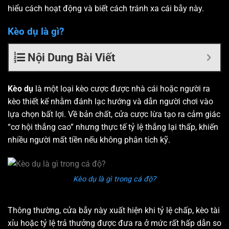
hiểu cách hoạt động và biết cách tránh xa cái bẫy này.
Kèo dụ là gì?
Nội Dung Bài Viết
Kèo dụ
là một loại kèo cược được nhà cái hoặc người ra
kèo thiết kế nhằm đánh lạc hướng và dẫn người chơi vào
lựa chọn bất lợi. Về bản chất, cửa cược lừa tạo ra cảm giác
“cơ hội thắng cao” nhưng thực tế tỷ lệ thắng lại thấp, khiến
nhiều người mất tiền nếu không phân tích kỹ.
Kèo dụ là gì trong cá độ?
Thông thường, cửa bẫy này xuất hiện khi tỷ lệ chấp, kèo tài
xỉu hoặc tỷ lệ trả thưởng được đưa ra ở mức rất hấp dẫn so