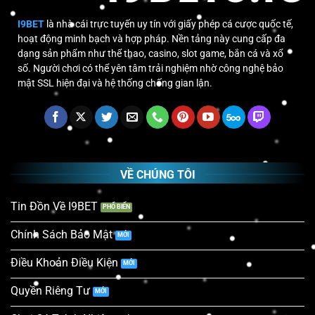
I9BET
là nhà cái trực tuyến uy tín với giấy phép cá cược quốc tế,
hoạt động minh bạch và hợp pháp. Nền tảng này cung cấp đa
dạng sản phẩm như thể thao, casino, slot game, bắn cá và xổ
số. Người chơi có thể yên tâm trải nghiệm nhờ công nghệ bảo
mật SSL hiện đại và hệ thống chống gian lận.
VỀ CHÚNG TÔI
Tin Đồn Về I9BET
Chính Sách Bảo Mật
Điều Khoản Điều Kiện
Quyền Riêng Tư