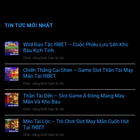
TIN TỨC MỚI NHẤT
Wild Đạo Tặc I9BET – Cuộc Phiêu Lưu Săn Kho
Báu Kịch Tính
Chức năng bình luận bị tắt
ở
Wild
Đạo
Chiến Thắng Cai Shen – Game Slot Thần Tài May
Tặc
Mắn Tại I9BET
I9BET
Chức năng bình luận bị tắt
ở
–
Chiến
Cuộc
Thắng
Thần Tài Đến – Slot Game Á Đông Mang May
Phiêu
Cai
Lưu
Mắn Và Kho Báu
Shen
Săn
Chức năng bình luận bị tắt
ở
–
Kho
Thần
Game
Báu
Tài
Mèo Tài Lộc – Trò Chơi Slot May Mắn Cuốn Hút
Slot
Kịch
Đến
Thần
Tại I9BET
Tính
–
Tài
Chức năng bình luận bị tắt
ở
Slot
May