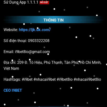
Sử Dụng App 1.1.1.1
THÔNG TIN
Website:
https://ljk.uk.com/
Số điện thoại: 0903322208
Email:
i9bet8io@gmail.com
Địa chỉ: 209 Đ. Tô Hiệu, Phú Thạnh, Tân Phú, Hồ Chí Minh,
Việt Nam
Hashtags: #i9bet #nhacaii9bet #i9bet8io #nhacaii9bet8io
CEO I9BET