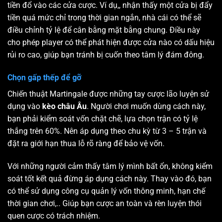
tiền đổ vào các cửa cược. Ví dụ,, nhận thấy một cửa bị đẩy
tiền quá mức chỉ trong thời gian ngắn, nhà cái có thể sẽ
điều chỉnh tỷ lệ để cân bằng mặt bằng chung. Điều này
cho phép player có thể phát hiện được cửa nào có dấu hiệu
rủi ro cao, giúp bạn tránh bị cuốn theo tâm lý đám đông.
Chọn gấp thếp để gỡ
Chiến thuật Martingale được những tay cược lão luyện sử
dụng vào
kèo châu Âu
. Người chơi muốn dùng cách này,
bạn phải kiểm soát vốn chặt chẽ, lựa chọn trận có tỷ lệ
thắng trên 60%. Nên áp dụng theo chu kỳ từ 3 – 5 trận và
đặt ra giới hạn thua lỗ rõ ràng để bảo vệ vốn.
Với những người cảm thấy tâm lý mình bất ổn, không kiểm
soát tốt kết quả đừng áp dụng cách này. Thay vào đó, bạn
có thể sử dụng công cụ quản lý vốn thông minh, hạn chế
thời gian chơi,.. Giúp bạn cược an toàn và rèn luyện thói
quen cược có trách nhiệm.