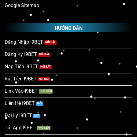
Google Sitemap
HƯỚNG DẪN
Đăng Nhập I9BET
Đăng Ký I9BET
Nạp Tiền I9BET
Rút Tiền I9BET
Link Vào I9BET
Liên Hệ I9BET
Đại Lý I9BET
Tải App I9BET