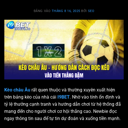
ĐĂNG VÀO
THÁNG 8 16, 2025
BỞI
SEO
Kèo châu Âu
rất quen thuộc và thường xuyên xuất hiện
trên bảng kèo của nhà cái
I9BET
. Nhờ vào tính ổn định và
tỷ lệ thưởng cạnh tranh và hướng dẫn chơi từ hệ thống đã
mang đến cho người chơi cơ hội thắng cao. Newbie đọc
ngay thông tin sau để tự tin dự đoán và xuống tiền mạnh.