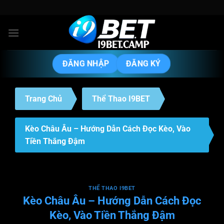
Bỏ
qua
nội
dung
ĐĂNG NHẬP
ĐĂNG KÝ
Trang Chủ
Thể Thao I9BET
Kèo Châu Âu – Hướng Dẫn Cách Đọc Kèo, Vào
Tiền Thắng Đậm
THỂ THAO I9BET
Kèo Châu Âu – Hướng Dẫn Cách Đọc
Kèo, Vào Tiền Thắng Đậm