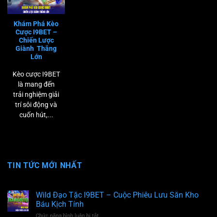
Khám Phá Kèo
Cược I9BET –
Chiến Lược
Giành Thắng
Lớn
Kèo cược I9BET
là mang đến
trải nghiệm giải
trí sôi động và
cuốn hút,...
TIN TỨC MỚI NHẤT
Wild Đạo Tặc I9BET – Cuộc Phiêu Lưu Săn Kho
Báu Kịch Tính
Chức năng bình luận bị tắt
ở